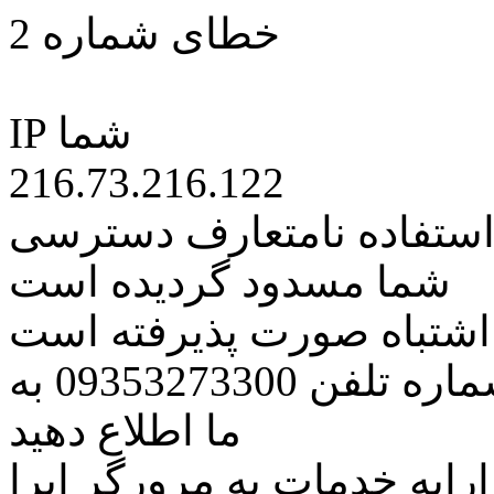
خطای شماره 2
IP شما
216.73.216.122
 استفاده نامتعارف دسترسی
شما مسدود گردیده است
ه اشتباه صورت پذیرفته است
مراتب این مسئله را از طریق شماره تلفن 09353273300 به
ما اطلاع دهید
رایه خدمات به مرورگر اپرا