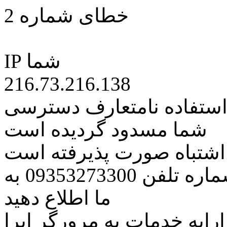
خطای شماره 2
IP شما
216.73.216.138
 استفاده نامتعارف دسترسی
شما مسدود گردیده است
ه اشتباه صورت پذیرفته است
مراتب این مسئله را از طریق شماره تلفن 09353273300 به
ما اطلاع دهید
رایه خدمات به مرورگر اپرا