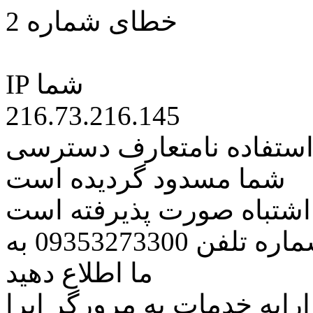
خطای شماره 2
IP شما
216.73.216.145
 استفاده نامتعارف دسترسی
شما مسدود گردیده است
ه اشتباه صورت پذیرفته است
مراتب این مسئله را از طریق شماره تلفن 09353273300 به
ما اطلاع دهید
رایه خدمات به مرورگر اپرا