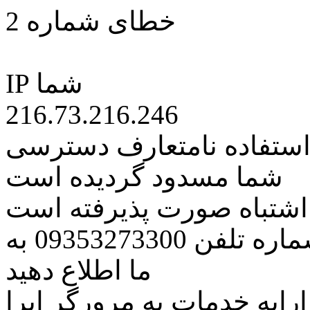
خطای شماره 2
IP شما
216.73.216.246
 استفاده نامتعارف دسترسی
شما مسدود گردیده است
ه اشتباه صورت پذیرفته است
مراتب این مسئله را از طریق شماره تلفن 09353273300 به
ما اطلاع دهید
رایه خدمات به مرورگر اپرا