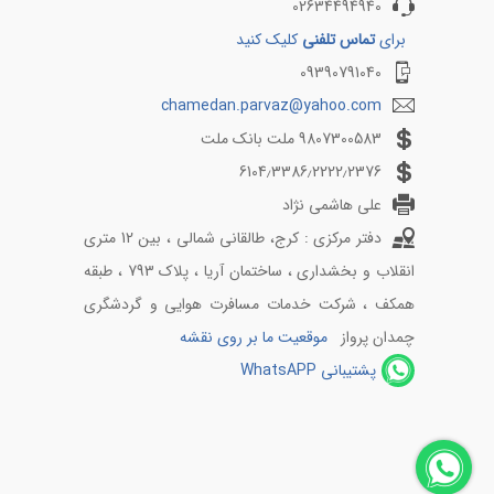
02634494940
برای
تماس تلفنی
کلیک کنید
09390791040
chamedan.parvaz@yahoo.com
9807300583 ملت بانک ملت
6104٫3386٫2222٫2376
علی هاشمی نژاد
دفتر مرکزی : کرج، طالقانی شمالی ، بین 12 متری
انقلاب و بخشداری ، ساختمان آریا ، پلاک 793 ، طبقه
همکف ، شرکت خدمات مسافرت هوایی و گردشگری
چمدان پرواز
موقعیت ما بر روی نقشه
پشتیبانی WhatsAPP