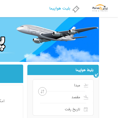
بلیت هواپیما
بلیط هواپیما
امک