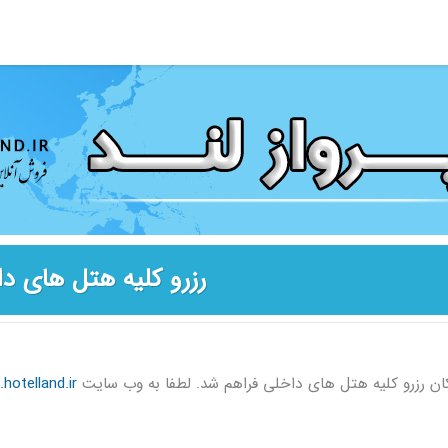
رزرو کلیه هتل های د
ان رزرو کلیه هتل های داخلی فراهم شد. لطفا به وب سایت
otelland.ir