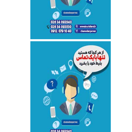
کیش ایر .::. نفت ایر .::. کاسپین .::.
زاگرس .::. ترکیش .::