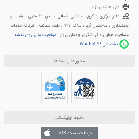
بلیط هواپیما شیراز به تهران
علی هاشمی نژاد
بلیط هواپیما شیراز به مشهد
دفتر مرکزی : کرج، طالقانی شمالی ، بین 12 متری انقلاب و
بخشداری ، ساختمان آریا ، پلاک 793 ، طبقه همکف ، شرکت خدمات
مسافرت هوایی و گردشگری چمدان پرواز
موقعیت ما بر روی نقشه
پشتیبانی WhatsAPP
مجوزها و نمادها
دانلود اپلیکیشن
دریافت نسخه iOS