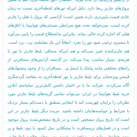
پروازهای چارتر ربط دارد، دلیل این‌که تورهای لحظه‌آخری نسبت به زمان
عادی قیمت پایین‌تری دارند همین است؛ آژانسی که پرواز یا هتل را چارتر
کرده است، نمی‌خواهد تحت هیچ شرایطی صندلی‌های هواپیما یا اتاق‌های
هتلی که اجاره کرده خالی بماند، بنابراین به‌اصطلاح قیمت را پایین می‌آورد
تا مشتری ترغیب شود تور را بخرد. اتفاقاً این یک معامله‌ی برد ـ برد است.
هم چارترکننده ضرر نمی‌کند و هم این‌که مسافر، بلیط چارتر یا تور با
هزینه‌ی بسیار مناسب پیدا می‌کند. در گذشته آژانس‌های مسافرتی از
راه‌های مختلفی مانند پیامک یا ایمیل و... مسافران را از وجود پیشنهادهای
قیمتیِ ویژه‌شان برای بلیط چارتر یا تور لحظه‌آخری به مقاصد گردشگری
آگاه می‌کردند. شرکت ما با در اختیار داشتن کامل‌ترین سامانه‌ی آنلاین
خرید بلیط هواپیما در ایران، می‌تواند تمامی گزینه‌های بلیط چارتر مورد
نظرتان را برایتان فهرست کند تا انتخابی منطبق یا دست‌کم بسیار نزدیک
با شرایط و خواسته‌هایتان داشته باشید. مزیت دیگر بلیط چارتر در این
است که تاریخ پرواز مشخص است و در تاریخ مشخص‌شده پرواز موجود
است و در فصل‌های پرمسافرت با مشکلاتی مثل کمبود یا نبود بلیط و پر
بودن خطوط پروازی و... مواجه نمی‌شوید. پس به‌طور خلاصه بلیط چارتر