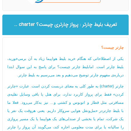
تعریف بلیط چارتر : پرواز چارتری چیست؟ Full charter | seat charter
چارتر چیست؟
یکی از اصطلاحاتی که هنگام خرید بلیط هواپیما زیاد به آن برمی‌خورید،
بلیط چارتر است. امابلیط چارتر چیست؟ برای پاسخ به این سوال ابتدا
درباره‌ی مفهوم چارتر توضیح می‌دهیم و بعد می‌رسیم به بلیط چارتر.
چارتر (charter) به طور کلی به معنای دربست کردن است. عبارت «چارتر
کردن» فقط برای پرواز کاربرد ندارد، برای هتل یا باقی وسایل نقلیه‌ی
مسافرتی مثل قطار و اتوبوس و کشتی و... نیز به‌کار می‌رود. فعلا ما
با بلیط چارتردر حمل‌ونقل هوایی سروکار داریم. یعنی هروقت یک نفر یا
یک شرکت، تمام یا بخشی از صندلی‌های یک هواپیما یا یک مسیر پروازی
را سالیانه یا برای مدت معلومی اجاره کند، می‌گویند آن پرواز را چارتر