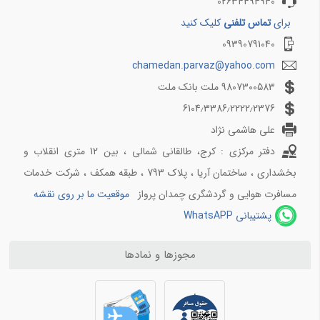
02634494940
برای
تماس تلفنی
کلیک کنید
اولین سامانه فروش و نمایش بلیط چارتر هواپیما با امکان خرید آنلاین
09390791040
و صدور آنلاین بلیط هواپیما در کلیه مسیر های داخلی | کیش | مشهد |
chamedan.parvaz@yahoo.com
تهران | بندرعباس | قشم | تبریز | اصفهان | شیراز و.... رزرو کلیه هتل ها
و تور های داخلی و خارجی خدمات آنلاین گردشگری فروش آنلاین کلیه
9807300583 ملت بانک ملت
خطوط هوایی شامل ::. اترک ::.:: معراج .::. آتا .::. ماهان .::. آسمان .::.
6104٫3386٫2222٫2376
ایران ایر .::. کیش ایر .::. ایران ایرتور .::. کیش ایر .::. نفت ایر .::.
علی هاشمی نژاد
کاسپین .::. زاگرس .::. ترکیش .::
دفتر مرکزی : کرج، طالقانی شمالی ، بین 12 متری انقلاب و
بخشداری ، ساختمان آریا ، پلاک 793 ، طبقه همکف ، شرکت خدمات
مسافرت هوایی و گردشگری چمدان پرواز
موقعیت ما بر روی نقشه
پشتیبانی WhatsAPP
مجوزها و نمادها