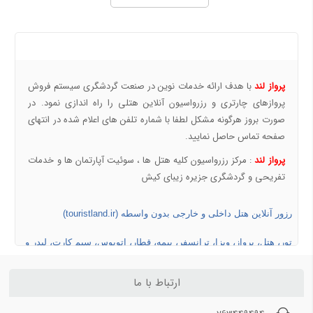
بلیط هواپیما کیش به شیراز
بلیط هواپیما کیش به مشهد
بلیط هواپیما کیش به اصفهان
درباره ما
بلیط هواپیما کیش به اهواز
بلیط هواپیما کیش به بندرعباس
پرواز لند
با هدف ارائه خدمات نوین در صنعت گردشگری سیستم فروش
پروازهای چارتری و رزرواسیون آنلاین هتلی را راه اندازی نمود. در
مسیرهای منتخب بلیط هواپیما و چارتر 4
صورت بروز هرگونه مشکل لطفا با شماره تلفن های اعلام شده در انتهای
بلیط هواپیما اهواز به تهران
صفحه تماس حاصل نمایید.
بلیط هواپیما اهواز به مشهد
پرواز لند
: مرکز رزرواسیون کلیه هتل ها ، سوئیت آپارتمان ها و خدمات
بلیط هواپیما اصفهان به تهران
تفریحی و گردشگری جزیره زیبای کیش
بلیط هواپیما اصفهان به مشهد
بلیط هواپیما شیراز به تهران
رزور آنلاین هتل داخلی و خارجی بدون واسطه (touristland.ir)
بلیط هواپیما شیراز به مشهد
تور، هتل، پرواز، ویزا، ترانسفر، بیمه، قطار، اتوبوس، سیم کارت، لیدر و
خودرو بدون راننده (touristLand.net)
ارتباط با ما
رزرو هتل های کیش، مشهد، قشم و تفریحات و خدمات گردشگری کیش
(chp24.ir)